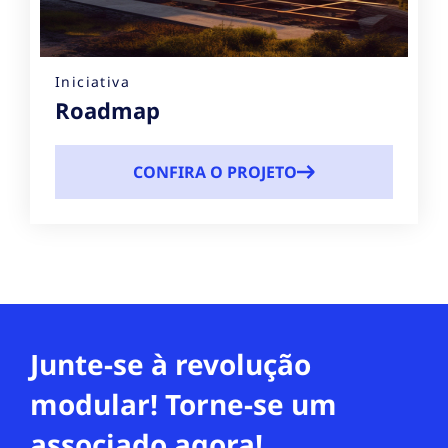
Iniciativa
Roadmap
CONFIRA O PROJETO
Junte-se à revolução
modular! Torne-se um
associado agora!