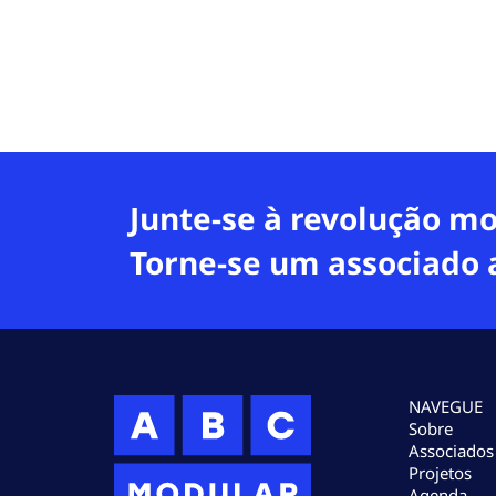
Junte-se à revolução mo
Torne-se um associado 
NAVEGUE
Sobre
Associados
Projetos
Agenda