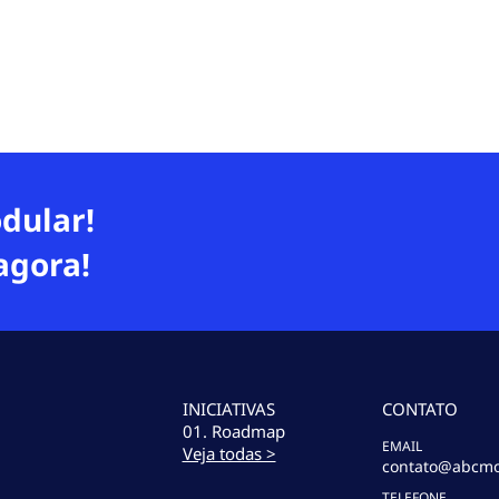
dular!
agora!
INICIATIVAS
CONTATO
01. Roadmap
EMAIL
Veja todas >
contato@abcmo
TELEFONE