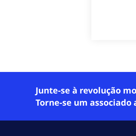
Junte-se à revolução mo
Torne-se um associado 