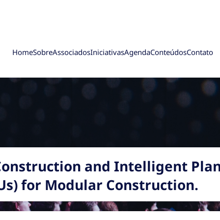
Home
Sobre
Associados
Iniciativas
Agenda
Conteúdos
Contato
Construction and Intelligent Pla
Us) for Modular Construction.