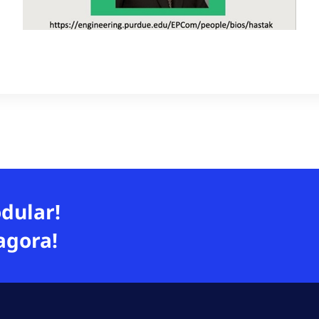
dular!
agora!