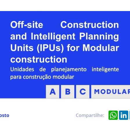
What
osto
Compartilhe: