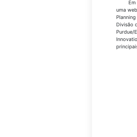
Em agos
uma webi
Planning
Divisão 
Purdue/E
Innovati
principa