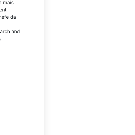
m mais
ent
hefe da
earch and
s