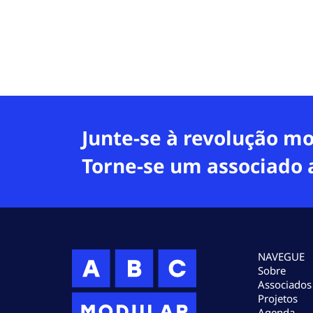
Junte-se à revolução mo
Torne-se um associado 
NAVEGUE
Sobre
Associados
Projetos
Agenda