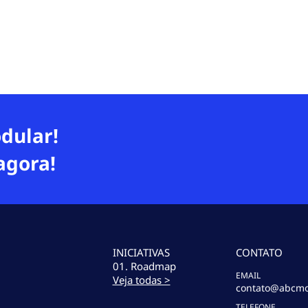
dular!
agora!
INICIATIVAS
CONTATO
01. Roadmap
EMAIL
Veja todas >
contato@abcmo
TELEFONE