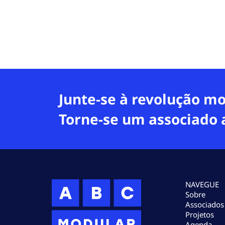
Junte-se à revolução mo
Torne-se um associado 
NAVEGUE
Sobre
Associados
Projetos
Agenda