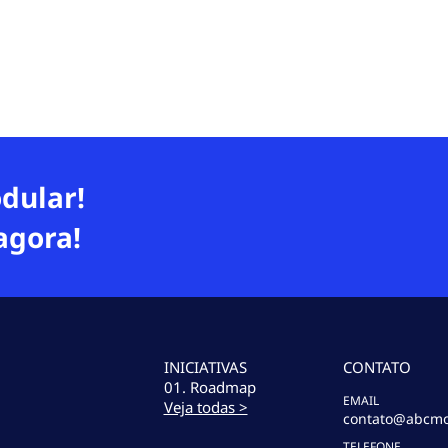
dular!
agora!
INICIATIVAS
CONTATO
01. Roadmap
EMAIL
Veja todas >
contato@abcmo
TELEFONE