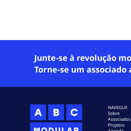
Junte-se à revolução mo
Torne-se um associado 
NAVEGUE
Sobre
Associados
Projetos
Agenda